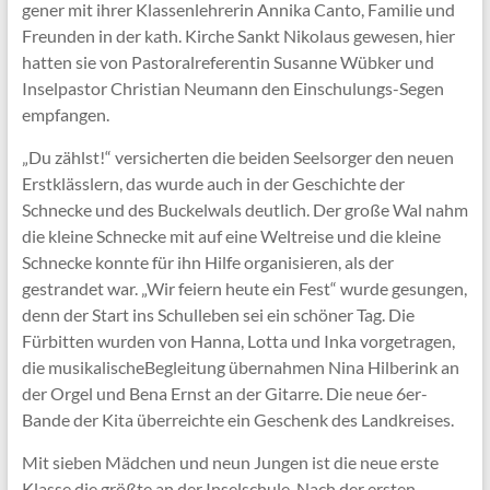
gener mit ihrer Klassenlehrerin Annika Canto, Familie und
Freunden in der kath. Kirche Sankt Nikolaus gewesen, hier
hatten sie von Pastoralreferentin Susanne Wübker und
Inselpastor Christian Neumann den Einschulungs-Segen
empfangen.
„Du zählst!“ versicherten die beiden Seelsorger den neuen
Erstklässlern, das wurde auch in der Geschichte der
Schnecke und des Buckelwals deutlich. Der große Wal nahm
die kleine Schnecke mit auf eine Weltreise und die kleine
Schnecke konnte für ihn Hilfe organisieren, als der
gestrandet war. „Wir feiern heute ein Fest“ wurde gesungen,
denn der Start ins Schulleben sei ein schöner Tag. Die
Fürbitten wurden von Hanna, Lotta und Inka vorgetragen,
die musikalischeBegleitung übernahmen Nina Hilberink an
der Orgel und Bena Ernst an der Gitarre. Die neue 6er-
Bande der Kita überreichte ein Geschenk des Landkreises.
Mit sieben Mädchen und neun Jungen ist die neue erste
Klasse die größte an der Inselschule. Nach der ersten