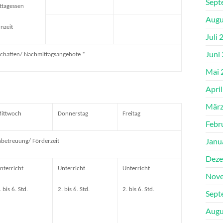
Sept
ttagessen
Augu
rnzeit
Juli 
Juni
chaften/ Nachmittagsangebote *
Mai 
Apri
März
ittwoch
Donnerstag
Freitag
Febr
Janu
betreuung/ Förderzeit
Deze
nterricht
Unterricht
Unterricht
Nove
. bis 6. Std.
2. bis 6. Std.
2. bis 6. Std.
Sept
Augu