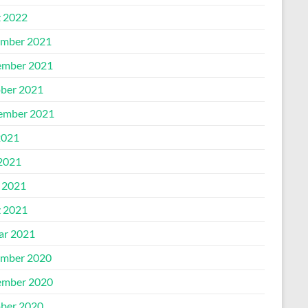
 2022
mber 2021
mber 2021
ber 2021
ember 2021
2021
2021
l 2021
 2021
ar 2021
mber 2020
mber 2020
ber 2020