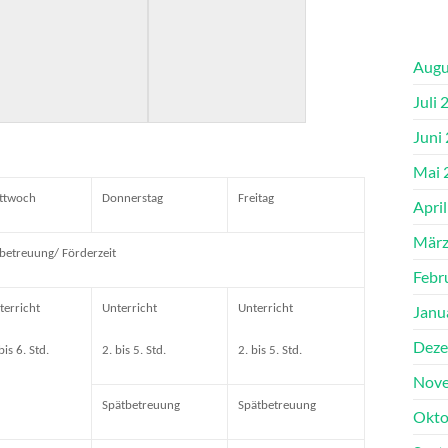
Augu
Juli 
Juni
Mai 
ttwoch
Donnerstag
Freitag
Apri
März
betreuung/ Förderzeit
Febr
Janu
terricht
Unterricht
Unterricht
Deze
bis 6. Std.
2. bis 5. Std.
2. bis 5. Std.
Nove
Spätbetreuung
Spätbetreuung
Okto