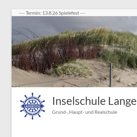
Zum
--- Termin: 13.8.26 Spielefest ---
Inhalt
springen
Inselschule Lang
Grund-, Haupt- und Realschule