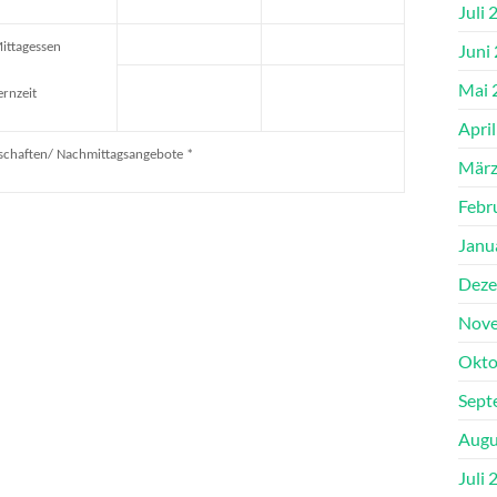
Juli 
Juni
ittagessen
Mai 
ernzeit
Apri
schaften/ Nachmittagsangebote *
März
Febr
Janu
Deze
Nove
Okto
Sept
Augu
Juli 