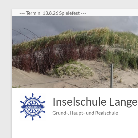
Zum
--- Termin: 13.8.26 Spielefest ---
Inhalt
springen
Inselschule Lang
Grund-, Haupt- und Realschule