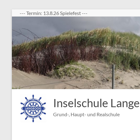
Zum
--- Termin: 13.8.26 Spielefest ---
Inhalt
springen
Inselschule Lang
Grund-, Haupt- und Realschule