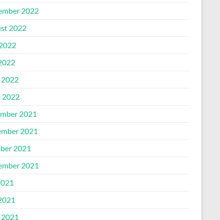
ember 2022
st 2022
 2022
2022
l 2022
 2022
mber 2021
mber 2021
ber 2021
ember 2021
2021
2021
l 2021