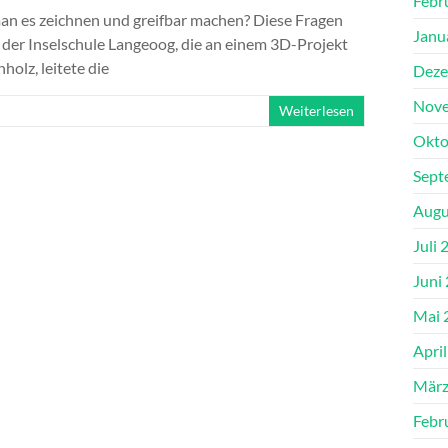
Febr
man es zeichnen und greifbar machen? Diese Fragen
Janu
e der Inselschule Langeoog, die an einem 3D-Projekt
holz, leitete die
Deze
Nove
Weiterlesen
Okto
Sept
Augu
Juli 
Juni
Mai 
Apri
März
Febr