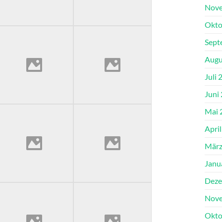
Nove
Okto
Sept
Augu
Juli 
Juni
Mai 
Apri
März
Janu
Deze
Nove
Okto