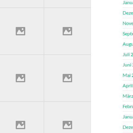
Janu
Deze
Nove
Sept
Augu
Juli 
Juni
Mai 
Apri
März
Febr
Janu
Deze