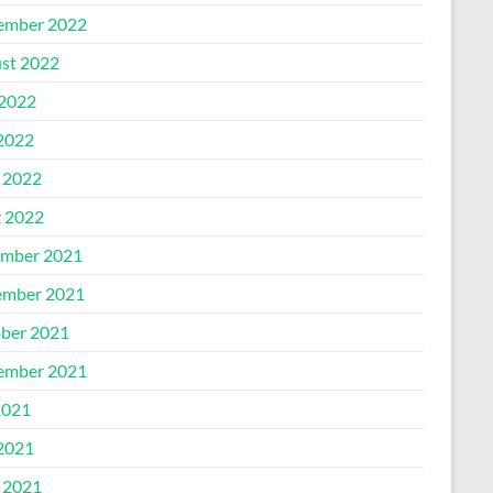
ember 2022
st 2022
 2022
2022
l 2022
 2022
mber 2021
mber 2021
ber 2021
ember 2021
2021
2021
l 2021