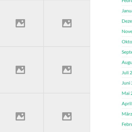
Febr
Janu
Deze
Nove
Okto
Sept
Augu
Juli 
Juni
Mai 
Apri
März
Febr