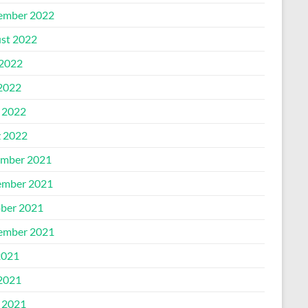
ember 2022
st 2022
 2022
2022
l 2022
 2022
mber 2021
mber 2021
ber 2021
ember 2021
2021
2021
l 2021