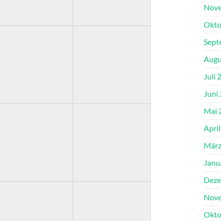
Nove
Okto
Sept
Augu
Juli 
Juni
Mai 
Apri
März
Janu
Deze
Nove
Okto