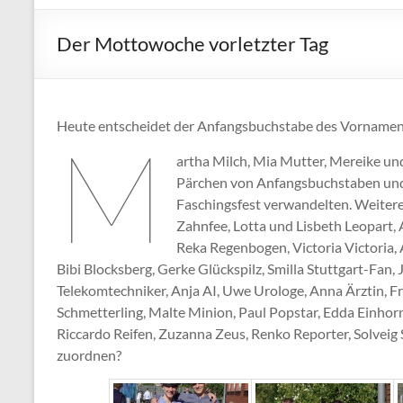
Der Mottowoche vorletzter Tag
Heute entscheidet der Anfangsbuchstabe des Vornamens
M
artha Milch, Mia Mutter, Mereike u
Pärchen von Anfangsbuchstaben und 
Faschingsfest verwandelten. Weiter
Zahnfee, Lotta und Lisbeth Leopart,
Reka Regenbogen, Victoria Victoria,
Bibi Blocksberg, Gerke Glückspilz, Smilla Stuttgart-Fan, J
Telekomtechniker, Anja AI, Uwe Urologe, Anna Ärztin, Fr
Schmetterling, Malte Minion, Paul Popstar, Edda Einhorn
Riccardo Reifen, Zuzanna Zeus, Renko Reporter, Solveig
zuordnen?