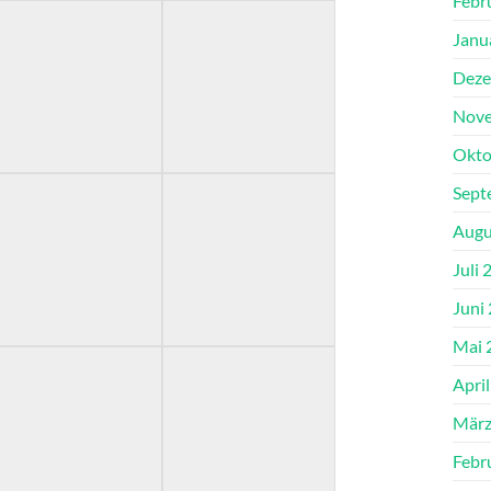
Febr
Janu
Deze
Nove
Okto
Sept
Augu
Juli 
Juni
Mai 
Apri
März
Febr