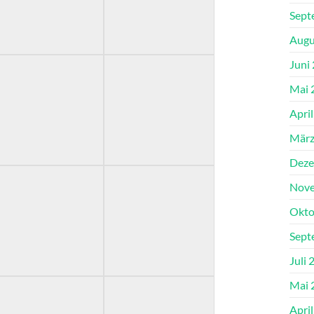
Sept
Augu
Juni
Mai 
Apri
März
Deze
Nove
Okto
Sept
Juli 
Mai 
Apri