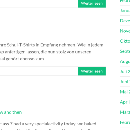
Febr
Weiterlesen
Janu
Deze
Nove
Okto
ihre Schul-T-Shirts in Empfang nehmen! Wie in jedem
Sept
go anfertigen lassen, die nun stolz von unseren
ual gehört ebenso zum
Augu
Juli 
Weiterlesen
Juni
Mai 
Apri
März
Febr
class 7 had a very specialactivity today: we baked