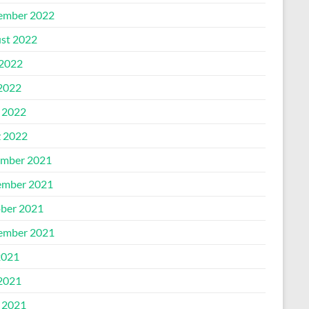
ember 2022
st 2022
 2022
2022
l 2022
 2022
mber 2021
mber 2021
ber 2021
ember 2021
2021
2021
l 2021