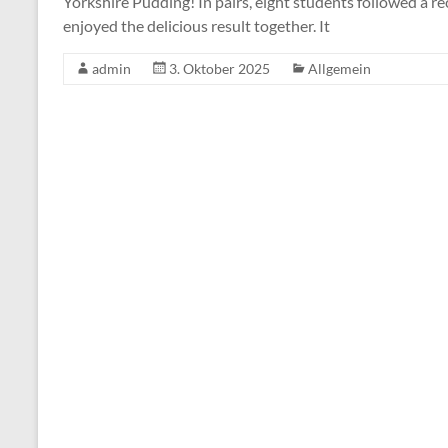
Yorkshire Pudding! In pairs, eight students followed a re
enjoyed the delicious result together. It
admin
3. Oktober 2025
Allgemein