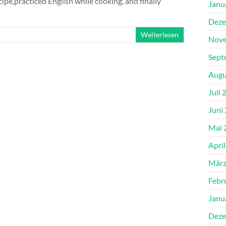
cipe,practiced English while cooking, and finally
Janu
Deze
Weiterlesen
Nove
Sept
Augu
Juli 
Juni
Mai 
Apri
März
Febr
Janu
Deze