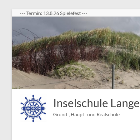
Zum
--- Termin: 13.8.26 Spielefest ---
Inhalt
springen
Inselschule Lang
Grund-, Haupt- und Realschule