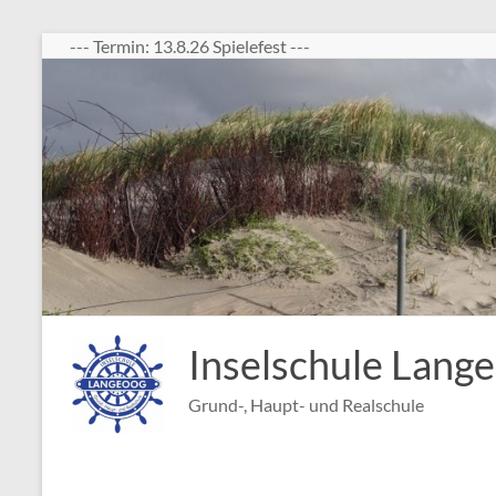
Zum
--- Termin: 13.8.26 Spielefest ---
Inhalt
springen
Inselschule Lang
Grund-, Haupt- und Realschule