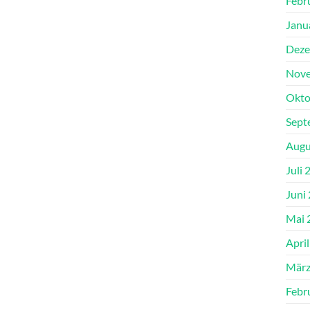
Febr
Janu
Deze
Nove
Okto
Sept
Augu
Juli 
Juni
Mai 
Apri
März
Febr