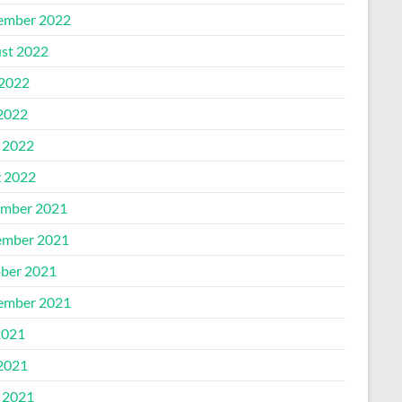
ember 2022
st 2022
 2022
2022
l 2022
 2022
mber 2021
mber 2021
ber 2021
ember 2021
2021
2021
l 2021