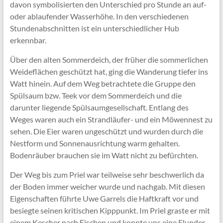
davon symbolisierten den Unterschied pro Stunde an auf-
oder ablaufender Wasserhöhe. In den verschiedenen
Stundenabschnitten ist ein unterschiedlicher Hub
erkennbar.
Über den alten Sommerdeich, der früher die sommerlichen
Weideflächen geschützt hat, ging die Wanderung tiefer ins
Watt hinein. Auf dem Weg betrachtete die Gruppe den
Spülsaum bzw. Teek vor dem Sommerdeich und die
darunter liegende Spülsaumgesellschaft. Entlang des
Weges waren auch ein Strandläufer- und ein Möwennest zu
sehen. Die Eier waren ungeschützt und wurden durch die
Nestform und Sonnenausrichtung warm gehalten.
Bodenräuber brauchen sie im Watt nicht zu befürchten.
Der Weg bis zum Priel war teilweise sehr beschwerlich da
der Boden immer weicher wurde und nachgab. Mit diesen
Eigenschaften führte Uwe Garrels die Haftkraft vor und
besiegte seinen kritischen Kipppunkt. Im Priel graste er mit
einem Kescher nach Fischen und konnte uns eine Flunder