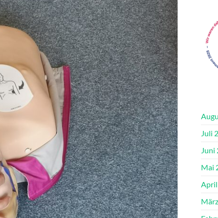
Augu
Juli 
Juni
Mai 
Apri
März