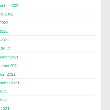
ember 2022
st 2022
 2022
2022
l 2022
 2022
mber 2021
mber 2021
ber 2021
ember 2021
2021
2021
l 2021