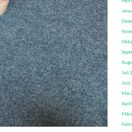
Febr
Janu
Deze
Nove
Okto
Sept
Augu
Juli 
Juni
Mai 
Apri
März
Febr