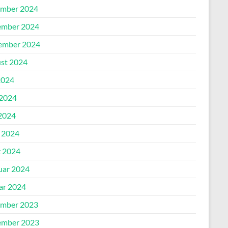
mber 2024
mber 2024
ember 2024
st 2024
2024
 2024
2024
l 2024
 2024
uar 2024
ar 2024
mber 2023
mber 2023