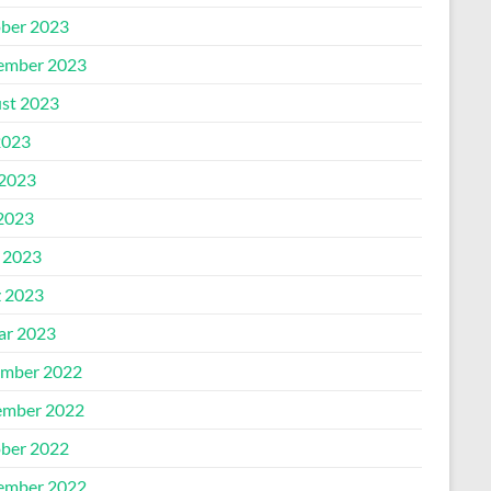
ber 2023
ember 2023
st 2023
2023
 2023
2023
l 2023
 2023
ar 2023
mber 2022
mber 2022
ber 2022
ember 2022