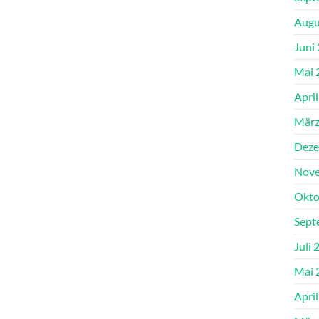
Augu
Juni
Mai 
Apri
März
Deze
Nove
Okto
Sept
Juli 
Mai 
Apri