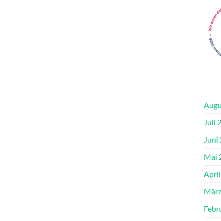
Augu
Juli 
Juni
Mai 
Apri
März
Febr