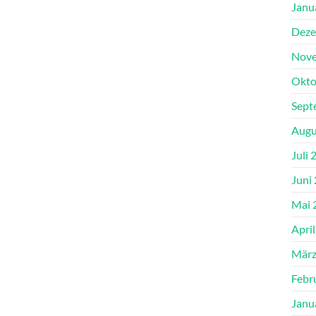
Janu
Deze
Nove
Okto
Sept
Augu
Juli 
Juni
Mai 
Apri
März
Febr
Janu