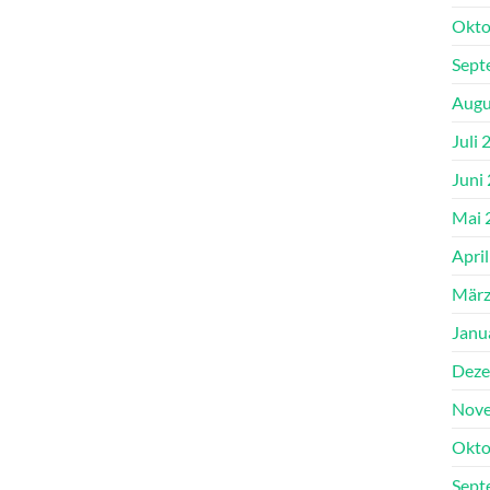
Okto
Sept
Augu
Juli 
Juni
Mai 
Apri
März
Janu
Deze
Nove
Okto
Sept