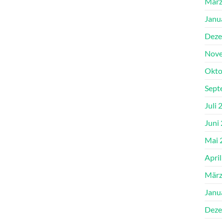
März
Janu
Deze
Nove
Okto
Sept
Juli 
Juni
Mai 
Apri
März
Janu
Deze