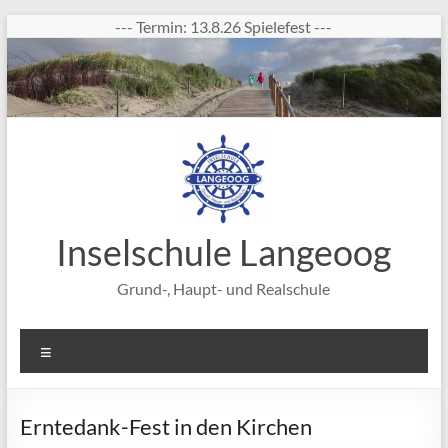
Zum
--- Termin: 13.8.26 Spielefest ---
Inhalt
springen
Inselschule Langeoog
Grund-, Haupt- und Realschule
Menü
Erntedank-Fest in den Kirchen