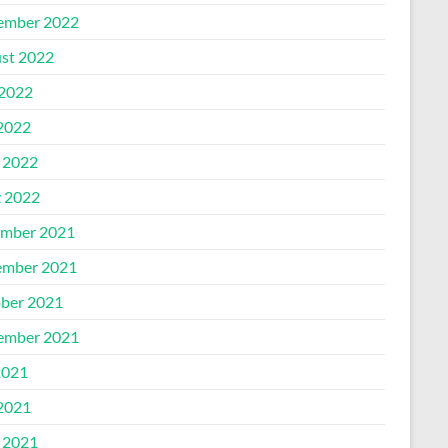
ember 2022
st 2022
 2022
2022
l 2022
 2022
mber 2021
mber 2021
ber 2021
ember 2021
2021
2021
l 2021