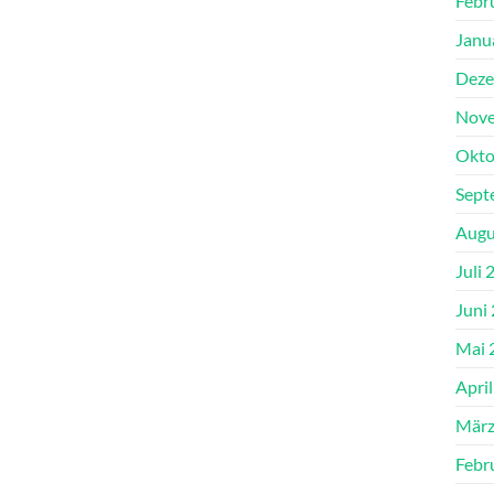
Febr
Janu
Deze
Nove
Okto
Sept
Augu
Juli 
Juni
Mai 
Apri
März
Febr