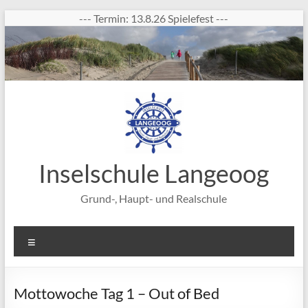
Zum
--- Termin: 13.8.26 Spielefest ---
Inhalt
springen
Inselschule Langeoog
Grund-, Haupt- und Realschule
Menü
Mottowoche Tag 1 – Out of Bed