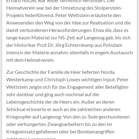
Erhard Nötzel, war leider terminlich verhindert. Der
Heimatverein war bei der Umsetzung des Stolperstein-
Projekts federführend. Peter Wettstein erläuterte den
Anwesenden den Weg von der Idee zur Realisation und die
damit verbundenen Herausforderungen. Etwa die, dass es
lange kaum Material zur NS-Zeit auf Langeoog gab, bis sich
der Historiker Prof. Dr. Jörg Echternkamp aus Potsdam
intensiv der Materie annahm; ebenfalls in engem Austausch
mit dem Heimatverein.
Zur Geschichte der Familie de Heer lieferten Norda
Westerkamp und Christoph Lowes wichtigen Input. Peter
Wettstein zeigte sich für das Engagement aller Beteiligten
sehr dankbar und ging auch nochmal auf die
Lebensgeschichte der de Heers ein. Außer an deren
Schicksal erinnerte er auch an die zahlreichen anderen
Kriegsopfer auf Langeoog: Von den zu Tode geschundenen
oder verhungerten Zwangsarbeitern bis zu den im
Kriegseinsatz gefallenen oder bei Bombenangriffen
getöteten Langeoogern.