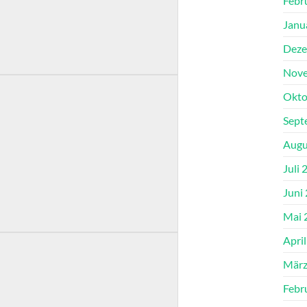
Febr
Janu
Deze
Nove
Okto
Sept
Augu
Juli 
Juni
Mai 
Apri
März
Febr