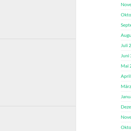
Nove
Okto
Sept
Augu
Juli 
Juni
Mai 
Apri
März
Janu
Deze
Nove
Okto