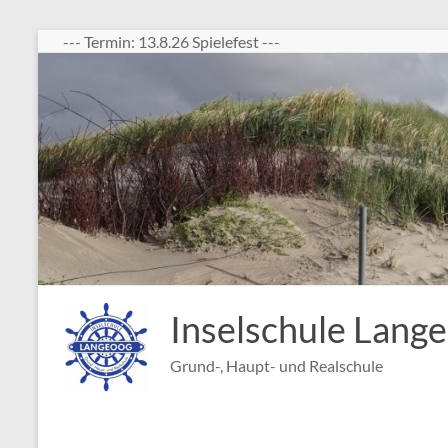
Zum
--- Termin: 13.8.26 Spielefest ---
Inhalt
springen
Inselschule Lang
Grund-, Haupt- und Realschule