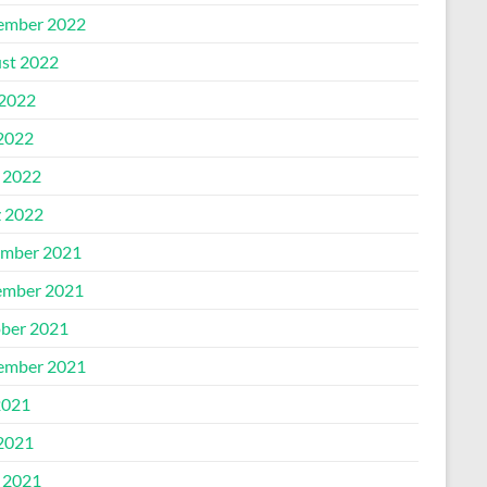
ember 2022
st 2022
 2022
2022
l 2022
 2022
mber 2021
mber 2021
ber 2021
ember 2021
2021
2021
l 2021