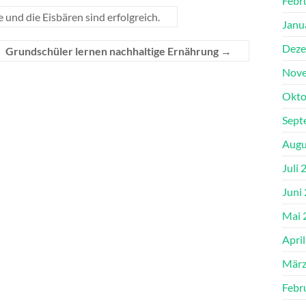
Febr
und die Eisbären sind erfolgreich.
Janu
Deze
Grundschüler lernen nachhaltige Ernährung
→
Nove
Okto
Sept
Augu
Juli 
Juni
Mai 
Apri
März
Febr