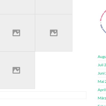
Augu
Juli 
Juni
Mai 
Apri
März