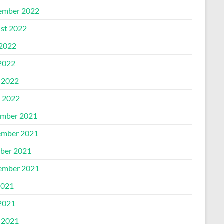
ember 2022
st 2022
 2022
2022
l 2022
 2022
mber 2021
mber 2021
ber 2021
ember 2021
2021
2021
l 2021